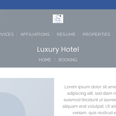
RVICES
AFFILIATIONS
RESUME
PROPERTIES
Luxury Hotel
HOME
/
BOOKING
Lorem ipsum dolor sit ame
adipiscing elit, sed dia
euismod tincidunt ut laore
aliquam erat volutpat. Ut w
veniam, quis nostrud ex