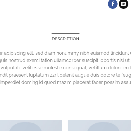
DESCRIPTION
r adipiscing elit, sed diam nonummy nibh euismod tincidunt 
quis nostrud exerci tation ullamcorper suscipit lobortis nisl
 vulputate velit esse molestie consequat, vel illum dolore eu fe
dit praesent luptatum zzril delenit augue duis dolore te feuga
il imperdiet doming id quod mazim placerat facer possim assu