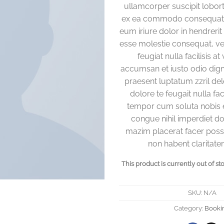
ullamcorper suscipit loborti
ex ea commodo consequat.
eum iriure dolor in hendrerit 
esse molestie consequat, ve
feugiat nulla facilisis at
accumsan et iusto odio dign
praesent luptatum zzril de
dolore te feugait nulla faci
tempor cum soluta nobis e
congue nihil imperdiet d
mazim placerat facer poss
non habent claritate
This product is currently out of st
SKU:
N/A
Category:
Booki