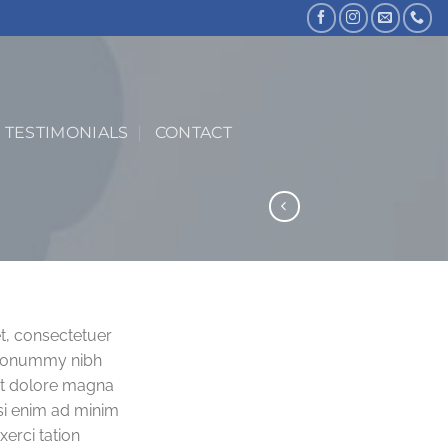
TESTIMONIALS
CONTACT
t, consectetuer
m nonummy nibh
et dolore magna
isi enim ad minim
erci tation