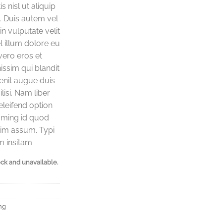
s nisl ut aliquip
 Duis autem vel
in vulputate velit
l illum dolore eu
 vero eros et
issim qui blandit
lenit augue duis
lisi. Nam liber
leifend option
oming id quod
im assum. Typi
m insitam
ock and unavailable.
ng